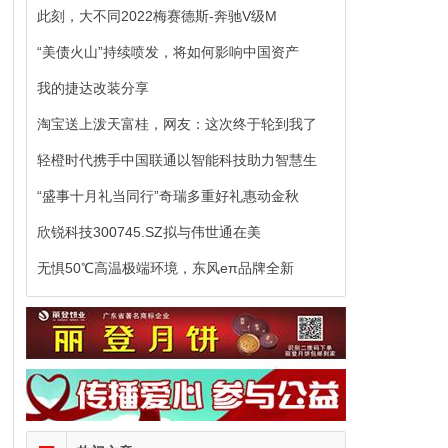
此刻，大不同2022梅赛德斯-奔驰V级M
“美债火山”持续喷发，将如何影响中国资产
我的捷达改装分享
淘宝送上泼天富桂，网友：这次终于轮到我了
轻橙时代携手中国联通以智能科技助力智慧生
“盛事十月礼当同行”奇瑞多重好礼惠动金秋
欣锐科技300745.SZ拟与伟世通在美
无惧50℃高温极端环境，东风eπ品牌全新