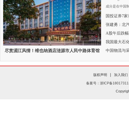
成分是在中国制造
国投证券7
张建勇：北
A股午后跌幅
我国最大石
尽赏湄江风情！维也纳酒店涟源市人民中路体育馆
中国物流与采
店开
|
版权声明
加入我们
备案号：浙ICP备18017311
Copyrig