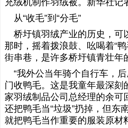
充绒机制作羽绒被。新华社记者
从“收毛”到“分毛”
桥圩镇羽绒产业的历史，可以
那时，摇着拨浪鼓、吆喝着“鸭
街串巷，是许多桥圩镇青壮年
“我外公当年骑个自行车，
门收鸭毛。这是我童年最深刻
家羽绒制品公司总经理的余可
还把鸭毛当“垃圾”扔掉，但东
就把鸭毛当作重要的服装原材