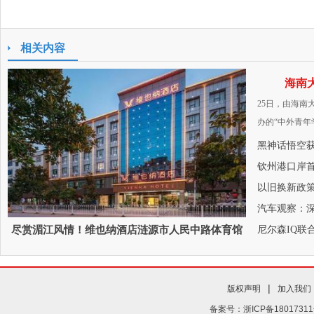
相关内容
海南
25日，由海
办的“中外青年
黑神话悟空
钦州港口岸
以旧换新政策
汽车观察：深
尽赏湄江风情！维也纳酒店涟源市人民中路体育馆
尼尔森IQ联
店开
|
版权声明
加入我们
备案号：浙ICP备18017311